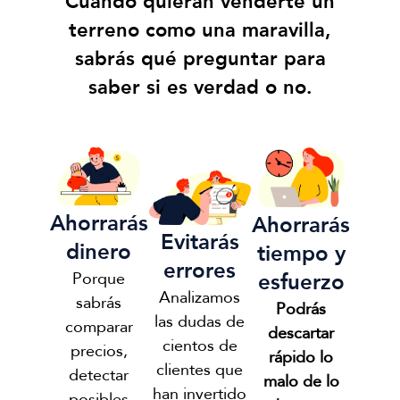
Cuando quieran venderte un
terreno como una maravilla,
sabrás qué preguntar para
saber si es verdad o no.
Ahorrarás
Ahorrarás
Evitarás
dinero
tiempo y
errores
esfuerzo
Porque
Analizamos
sabrás
Podrás
las dudas de
comparar
descartar
cientos de
precios,
rápido lo
clientes que
detectar
malo de lo
han invertido
posibles