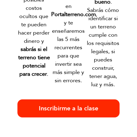
bueno
.
en
costos
Sabrás cómo
Portalterreno.com
,
ocultos que
identificar si
y te
te pueden
un terreno
enseñaremos
hacer perder
cumple con
las 5 más
dinero y
los requisitos
recurrentes
sabrás si el
legales, si
para que
terreno tiene
puedes
invertir sea
potencial
construir,
más simple y
para crecer
.
tener agua,
sin errores.
luz y más.
Inscribirme a la clase