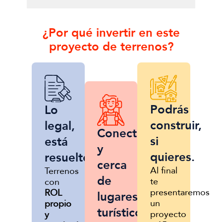
¿Por qué invertir en este
proyecto de terrenos?
Podrás
Lo
construir,
legal,
Conectado
si
está
y
quieres.
resuelto.
cerca
Al final
Terrenos
de
te
con
presentaremos
ROL
lugares
un
propio
turísticos.
proyecto
y