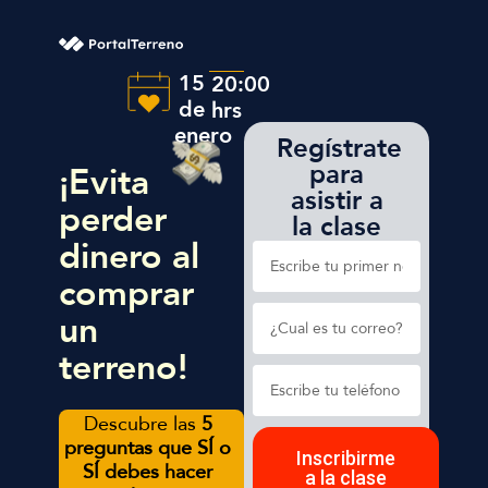
15
20:00
de
hrs
enero
Regístrate
para
¡Evita
asistir a
perder
la clase
dinero al
comprar
un
terreno!
Descubre las
5
preguntas que SÍ o
Inscribirme
SÍ debes hacer
a la clase