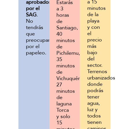
a 15
aprobados
Estarás
minutos
por el
a 3
de la
SAG
.
horas
playa
No
de
y con
tendrás
Santiago,
el
que
40
precio
preocuparte
minutos
más
por el
de
bajo
papeleo.
Pichilemu,
del
35
sector.
minutos
Terrenos
de
urbanizados
Vichuquén,
donde
27
podrás
minutos
tener
de
agua,
laguna
luz y
Torca
todos
y solo
tienen
15
caminos