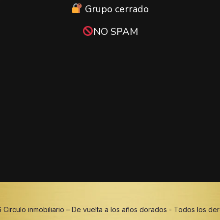
Grupo cerrado
NO SPAM
 Circulo inmobiliario – De vuelta a los años dorados - Todos los d