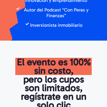
innovación y emprendimiento
Autor del Podcast “Con Peras y
Finanzas”
Inversionista inmobiliario
El evento es 100%
sin costo,
pero los cupos
son limitados,
regístrate en un
solo clic