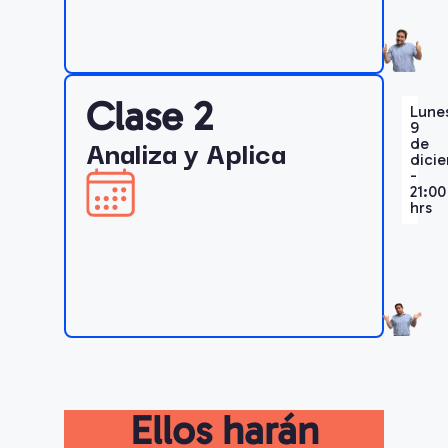
Clase 2
Lune
9
Analiza y Aplica
de
dici
-
21:00
hrs
Ellos harán